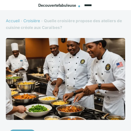
Accueil
›
Croisière
›
Quelle croisière propose des ateliers de
cuisine créole aux Caraïbes?