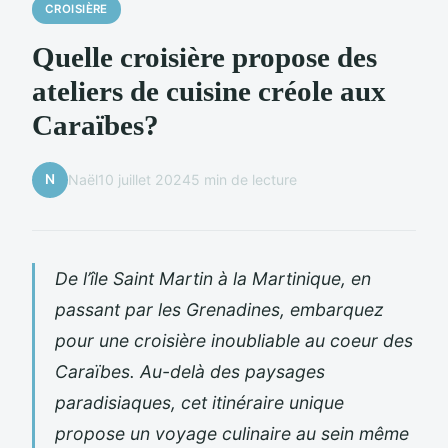
CROISIÈRE
Quelle croisière propose des
ateliers de cuisine créole aux
Caraïbes?
N
Naël
10 juillet 2024
5 min de lecture
De l’
île Saint Martin
à la
Martinique
, en
passant par les
Grenadines
, embarquez
pour une
croisière
inoubliable au coeur des
Caraïbes
. Au-delà des paysages
paradisiaques, cet
itinéraire
unique
propose un voyage culinaire au sein même