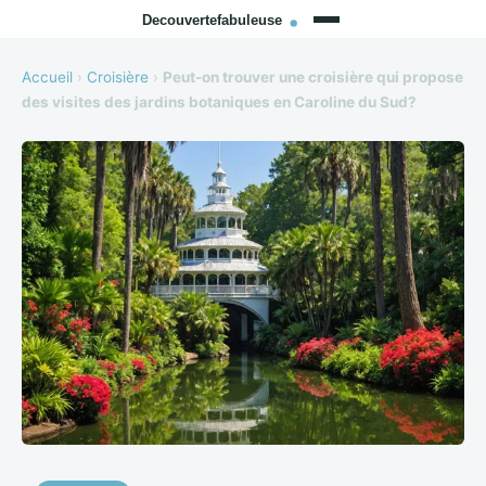
Accueil
›
Croisière
›
Peut-on trouver une croisière qui propose
des visites des jardins botaniques en Caroline du Sud?