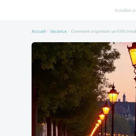
Actu
Bon p
Accueil
›
Vacance
›
Comment organiser un EVG inoub