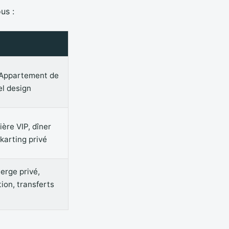
us :
 Appartement de
el design
ière VIP, dîner
karting privé
erge privé,
ion, transferts