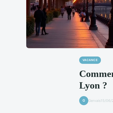
VACANCE
Comment
Lyon ?
G
Gervais
15/06/