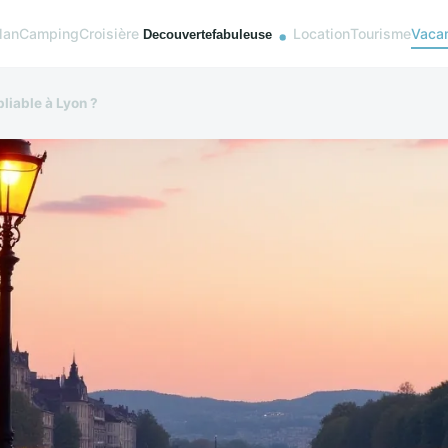
lan
Camping
Croisière
Location
Tourisme
Vaca
liable à Lyon ?