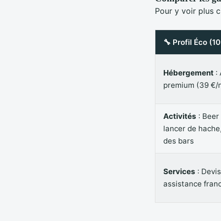
Pour y voir plus c
🔧 Profil Éco (1
Hébergement
:
premium (39 €/n
Activités
: Beer 
lancer de hache
des bars
Services
: Devis
assistance fra