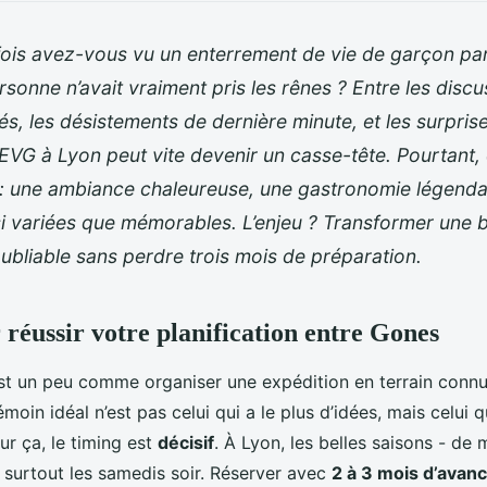
is avez-vous vu un enterrement de vie de garçon parti
sonne n’avait vraiment pris les rênes ? Entre les discu
tés, les désistements de dernière minute, et les surpris
EVG à Lyon peut vite devenir un casse-tête. Pourtant, c
 : une ambiance chaleureuse, une gastronomie légendai
si variées que mémorables. L’enjeu ? Transformer une 
bliable sans perdre trois mois de préparation.
 réussir votre planification entre Gones
est un peu comme organiser une expédition en terrain conn
émoin idéal n’est pas celui qui a le plus d’idées, mais celui qu
ur ça, le timing est
décisif
. À Lyon, les belles saisons - de 
, surtout les samedis soir. Réserver avec
2 à 3 mois d’avan