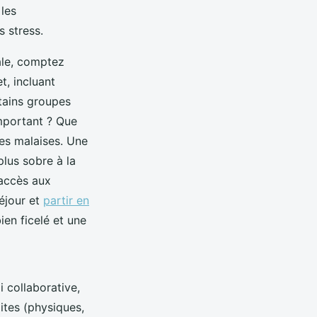
 les
s stress.
ale, comptez
t, incluant
rtains groupes
important ? Que
les malaises. Une
lus sobre à la
l’accès aux
séjour et
partir en
ien ficelé et une
i collaborative,
mites (physiques,