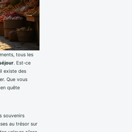
ments, tous les
 séjour
. Est-ce
il existe des
er. Que vous
 en quête
es souvenirs
sses au trésor sur
es valeurs sûres.