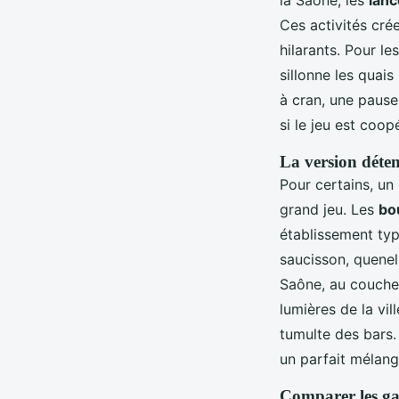
Ces activités cré
hilarants. Pour l
sillonne les quais
à cran, une pause 
si le jeu est coop
La version déten
Pour certains, un
grand jeu. Les
bo
établissement ty
saucisson, quene
Saône, au coucher 
lumières de la vil
tumulte des bars
un parfait mélang
Comparer les g