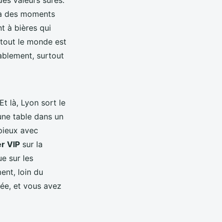
u à des moments
t à bières qui
d tout le monde est
ablement, surtout
 Et là, Lyon sort le
une table dans un
pieux avec
er VIP
sur la
ue sur les
ent, loin du
rée, et vous avez