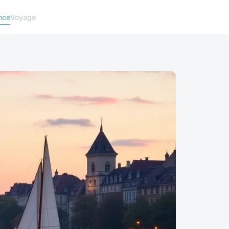
nce
Voyage