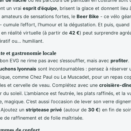
ent un vrai
esprit d’équipe
, brisent la glace et donnent lie
es amateurs de sensations fortes, le
Beer Bike
- ce vélo géan
 - cumule l’effort, l’humour et la dégustation. Et puis, quan
en réalité virtuelle (à partir de
42 €
) peut surprendre agré
ératif ou… humiliant.
te et gastronomie locale
 bon EVG ne rime pas avec s’essouffler, mais avec
profiter
.
uchons lyonnais
sont incontournables : pensez à réserver 
pique, comme Chez Paul ou Le Muscadet, pour un repas co
lles et cervelle de veau. Complétez avec une
croisière-dîn
du soleil. L’ambiance est feutrée, les plats raffinés, et la v
le, magique. C’est aussi l’occasion de lever son verre dignem
. Ajoutez un
striptease privé
(autour de
30 €
) en fin de soi
e de raffinement et de folie maîtrisée.
ammes de confort