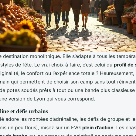
e destination monolithique. Elle s’adapte à tous les tempéra
styles de fête. Le vrai choix à faire, c’est celui du
profil de
riginalité, le confort ou l’expérience totale ? Heureusement, 
main qui permettent de choisir son camp sans tout réinvent
de potes soudés prêts à tout ou une bande plus classieuse
a une version de Lyon qui vous correspond.
ine et défis urbains
rié adore les montées d’adrénaline, les défis de groupe et l
fois un peu flous), misez sur un EVG
plein d’action
. Les cha
er de hache
ou les parcours de paintball en costume sont d