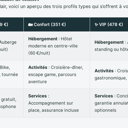
lair, voici un aperçu des trois profils types qui s’offrent à vo
09 €)
🏡 Confort (351 €)
✨ VIP (478 €)
Hébergement
: Hôtel
 Auberge
Hébergement
:
moderne en centre-ville
uit)
standing ou hôt
(60 €/nuit)
Bike,
Activités
: Croisière-dîner,
Activités
: Crois
, tournée
escape game, parcours
gastronomique, 
aventure
Services
:
Services
: Conci
 gratuit,
Accompagnement sur
garantie annulat
ncophone
place, assurance incluse
optionnels