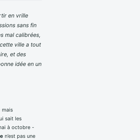
r en vrille
ssions sans fin
es mal calibrées,
ette ville a tout
re, et des
bonne idée en un
u mais
i sait les
mai à octobre -
ce
n’est pas une