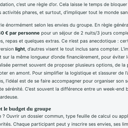
tion, c’est une règle d’or. Cela laisse le temps de bloquer
 activités phares, et surtout, d’impliquer tout le monde san
arie énormément selon les envies du groupe. En règle génér
80 € par personne
pour un séjour de 2 nuits/3 jours comple
és, repas et quelques extras. Ce n’est pas anecdotique : ce
version
light
, d’autres visent le tout inclus sans compter. L’
t sur la même longueur d’onde financièrement, pour éviter 
lisée permet souvent de proposer plusieurs options, de la p
voter en amont. Pour simplifier la logistique et s’assurer de 
tés, l’idéal est de se faire accompagner pour organiser son 
e sérénité. C’est souvent la différence entre un week-end b
sardeuse.
et le budget du groupe
e ? Ouvrir un dossier commun, type feuille de calcul ou appl
iorités. Chaque participant peut y inscrire ses envies, ses li