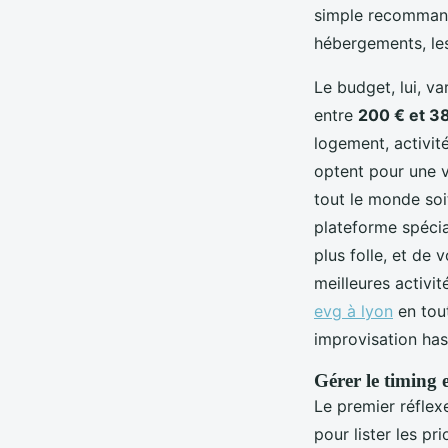
simple recommanda
hébergements, les
Le budget, lui, v
entre
200 € et 3
logement, activit
optent pour une 
tout le monde soi
plateforme spécia
plus folle, et de 
meilleures activi
evg à lyon
en tout
improvisation ha
Gérer le timing 
Le premier réflex
pour lister les pr