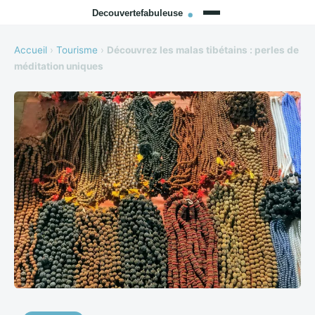
Accueil
›
Tourisme
›
Découvrez les malas tibétains : perles de
méditation uniques