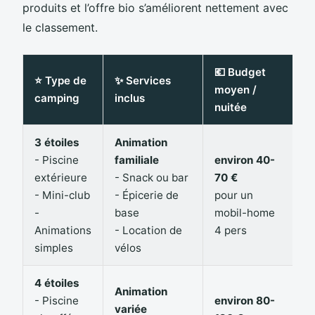
produits et l’offre bio s’améliorent nettement avec
le classement.
💶 Budget
⭐ Type de
✨ Services
moyen /
camping
inclus
nuitée
3 étoiles
Animation
- Piscine
familiale
environ 40-
extérieure
- Snack ou bar
70 €
- Mini-club
- Épicerie de
pour un
-
base
mobil-home
Animations
- Location de
4 pers
simples
vélos
4 étoiles
Animation
- Piscine
environ 80-
variée