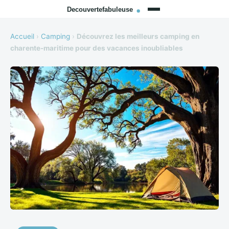
Accueil
›
Camping
›
Découvrez les meilleurs camping en
charente-maritime pour des vacances inoubliables